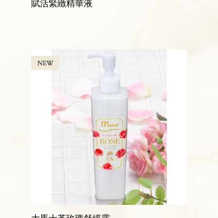
賦活緊緻精華液